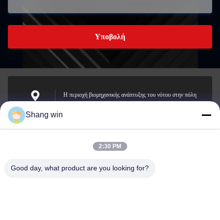
Υποβολή
Η περιοχή βιομηχανικής ανάπτυξης του νότου στην πόλη
Meicheng, πόλη Jiande, Zhejiang, Κίνα.
Διεύθυνση
Shang win
2:30 PM
hzkelong@vip.163.com
Ηλεκτρονικό
Good day, what product are you looking for?
ταχυδρομείο