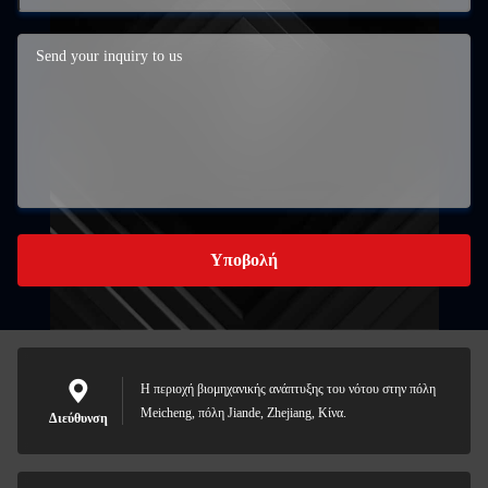
Υποβολή
Η περιοχή βιομηχανικής ανάπτυξης του νότου στην πόλη
Meicheng, πόλη Jiande, Zhejiang, Κίνα.
Διεύθυνση