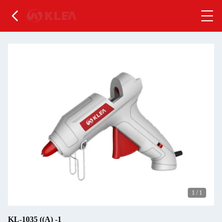
1
/
1
KL-1035 ((Α) -1