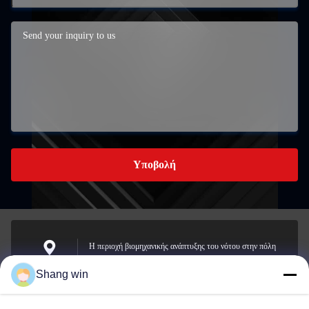
Υποβολή
Η περιοχή βιομηχανικής ανάπτυξης του νότου στην πόλη
Meicheng, πόλη Jiande, Zhejiang, Κίνα.
Διεύθυνση
Shang win