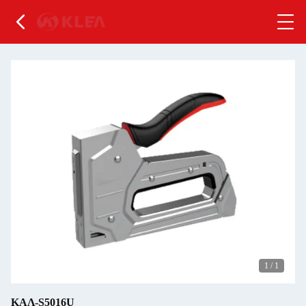
1
/
1
ΚΑΛ-S5016U