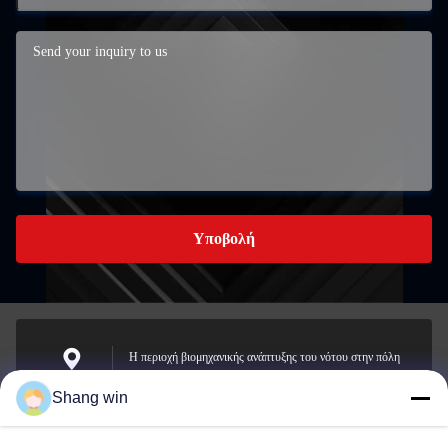
Υποβολή
Η περιοχή βιομηχανικής ανάπτυξης του νότου στην πόλη
Meicheng, πόλη Jiande, Zhejiang, Κίνα.
Διεύθυνση
Shang win