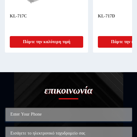
KL-717C
KL-717D
Πάρτε την καλύτερη τιμή
Πάρτε την κα
επικοινωνία