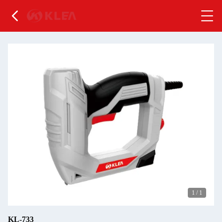
1
/
1
KL-733