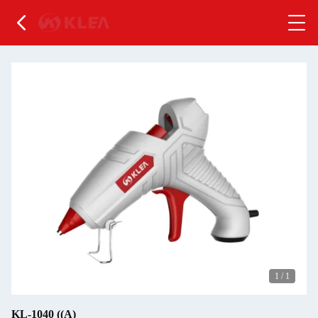
1
/
1
KL-1040 ((Α)