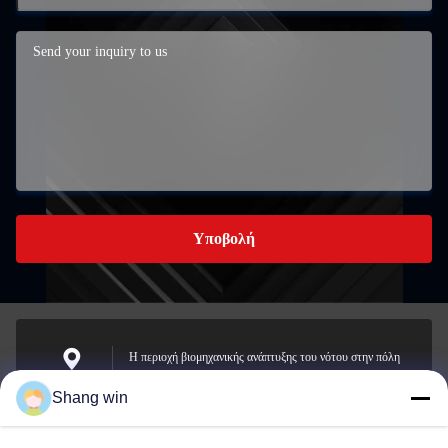
Υποβολή
Η περιοχή βιομηχανικής ανάπτυξης του νότου στην πόλη
Meicheng, πόλη Jiande, Zhejiang, Κίνα.
Διεύθυνση
Shang win