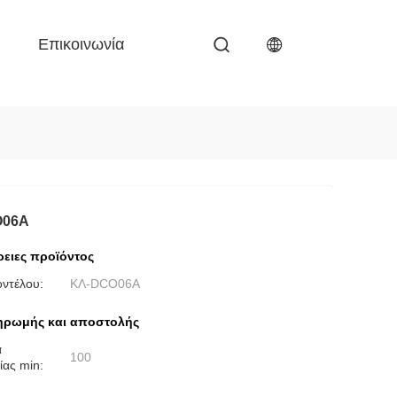
Επικοινωνία
O06A
ρειες προϊόντος
οντέλου:
ΚΛ-DCO06A
ηρωμής και αποστολής
α
100
ίας min: