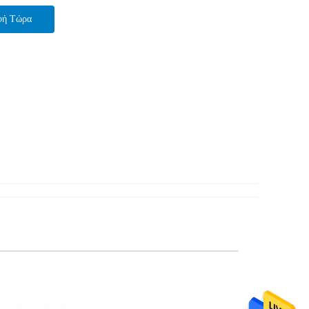
φή Τώρα