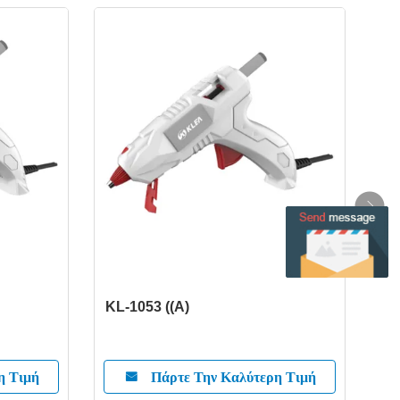
KL-1053 ((Α)
KL-
η Τιμή
Πάρτε Την Καλύτερη Τιμή