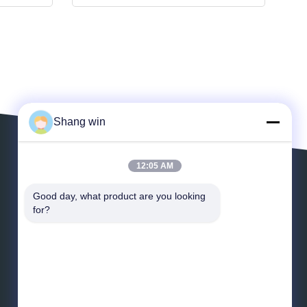
Shang win
12:05 AM
Αφήστε ένα μήνυμα
Good day, what product are you looking 
for?
*
Ηλεκτρονικό ταχυδρομείο
*
Μήνυμα