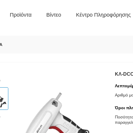
Προϊόντα
Βίντεο
Κέντρο Πληροφόρησης
A
ΚΛ-DC
Λεπτομέ
Αριθμό μ
Όροι πλ
Ποσότητ
παραγγελ