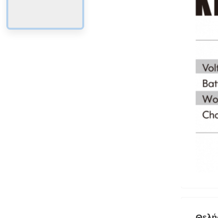
Θελήσ