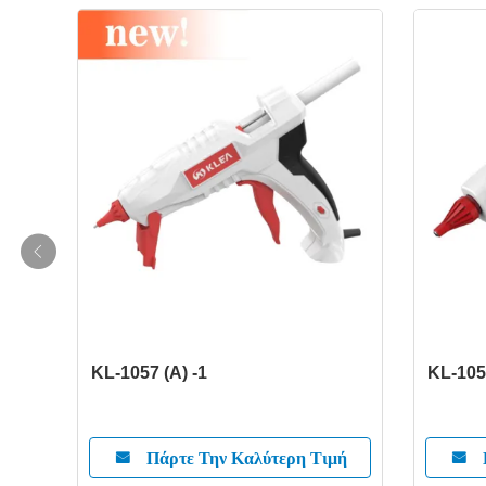
KL-1057 (Α) -1
KL-105
ιμή
Πάρτε Την Καλύτερη Τιμή